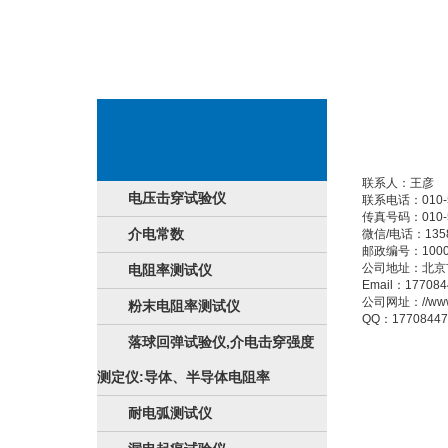
连接他们
联系人：王彦
电压击穿试验仪
联系电话：010-57
传真号码：010-5
介电常数
微信/电话：1358
邮政编号：1000
公司地址：北京
电阻率测试仪
Email：17708
公司网址：//www.c
粉末电阻率测试仪
QQ：17708447
落球回弹试验仪,介电击穿强度
测定仪:导体、半导体电阻率
耐电弧测试仪