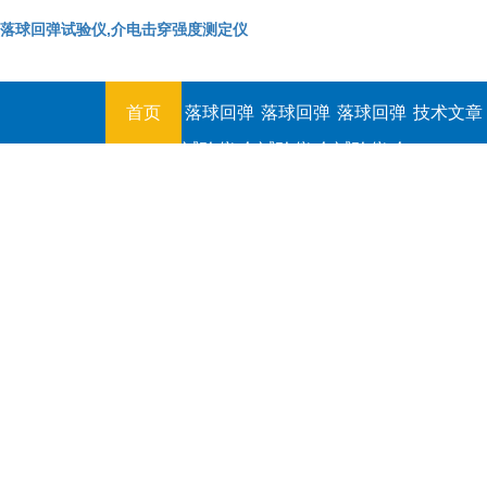
落球回弹试验仪,介电击穿强度测定仪
首页
落球回弹
落球回弹
落球回弹
技术文章
试验仪,介
试验仪,介
试验仪,介
电击穿强
电击穿强
电击穿强
度测定仪
度测定仪
度测定仪